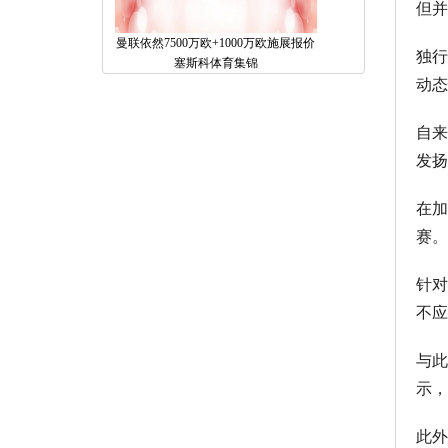
但并
曼联依然7500万欧+1000万欧施展报价
独行
塞斯科体育集锦
动态
自来
发扬
在加
赛。
针对
不应
与此
示，
此外