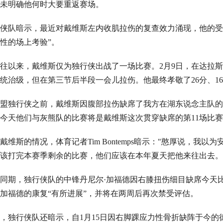
未明确他何时大要重返赛场。
侠队暗示，最近对戴维斯左内收肌拉伤的复查效力涌现，他的受
性的场上考验”。
往以来，戴维斯仅为独行侠出战了一场比赛。2月9日，在达拉斯以
统治级，但在第三节后半段一会儿拉伤。他最终孝敬了26分、16
盟独行侠之前，戴维斯因腹部拉伤缺席了我方在湖东说念主队的
今天他们与灰熊队的比赛将是戴维斯这次贯穿缺席的第11场比赛
戴维斯的情况，体育记者Tim Bontemps暗示："憨厚说，我
该打完本赛季剩余的比赛，他们应该在本年夏天把他来往出去。
同期，独行侠队的中锋丹尼尔·加福德因右膝扭伤细目缺席今天比
加福德的康复“有所进展”，并将在两周后再次禁受评估。
，独行侠队还暗示，自1月15日因右脚踝应力性骨折缺阵于今的德雷克·莱夫