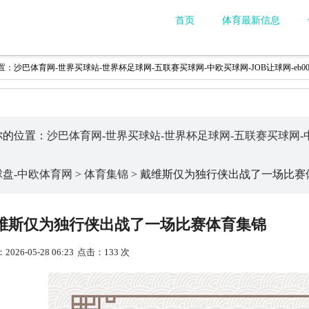
首页
体育最新信息
置：
沙巴体育网-世界买球站-世界杯足球网-五联赛买球网-中欧买球网-JOB让球网-eb0
你的位置：
沙巴体育网-世界买球站-世界杯足球网-五联赛买球网-中欧
球盘-中欧体育网
>
体育集锦
> 戴维斯仅为独行侠出战了一场比赛
维斯仅为独行侠出战了一场比赛体育集锦
026-05-28 06:23
点击：133 次