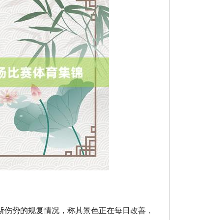
维斯伤势的规复情况，称其景色正在每日改善，