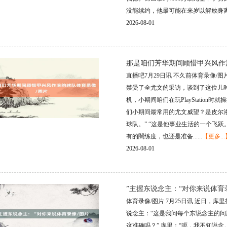
没能续约，他最可能在来岁以解放身离...
2026-08-01
那是咱们芳华期间顾惜甲兴风作
直播吧7月29日讯 不久前体育录像/
禁受了全尤文的采访，谈到了这位儿时
机，小期间咱们在玩PlayStatio
们小期间最常用的尤文威望？是皮尔
球队。” “这是他事业生活的一个飞
有的闇练度，也还是准备......
【更多..
2026-08-01
”主握东说念主：“对你来说体育
体育录像/图片 7月25日讯 近日，库里投
说念主：“这是我问每个东说念主的问
这准确吗？” 库里：“呃，我不知说念