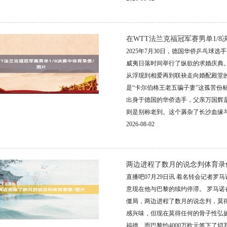
在WTT法兰克福冠军赛男单1/8
2025年7月30日，德国华侨乒乓球
威夷日落时间举行了纵欲的求婚庆典
从浮现到相爱再到联袂走向婚配殿堂
是“卡尔伯格王老五骗子妻”这孤苦份
出身于德国的华侨选手，父亲万国辉
则是别称老到。这个羼杂了长沙血缘与德国.
2026-08-02
两边进程了数月的说念判体育录
直播吧07月29日讯 着名转会记者罗
意现在他与巴黎的续约停滞。 罗马
僵局，两边进程了数月的说念判，莫
感兴味，但现在莫得任何的骨子性弘
福德。而巴黎约4000万欧元签下了