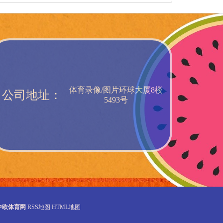
体育录像/图片环球大厦8楼
公司地址：
5493号
-中欧体育网
RSS地图
HTML地图