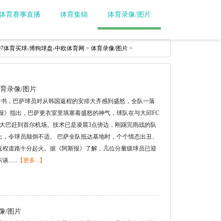
体育赛事直播
体育集锦
体育录像/图片
07体育买球-博狗球盘-中欧体育网
>
体育录像/图片
>
育录像/图片
报》音书，巴萨球员对从韩国返程的安排大齐感到盛怒，全队一落
报》指出，巴萨更衣室里填塞着盛怒的神气，球队在与大邱FC
时大巴赶到首尔机场。技术已是凌晨3点傍边，刚踢完雨战的队
上，令球员颠倒不适。 巴萨全队抵达基地时，个个情态出丑、
返程道路十分起火。据《阿斯报》了解，几位分量级球员已迎
....
【更多...】
像/图片