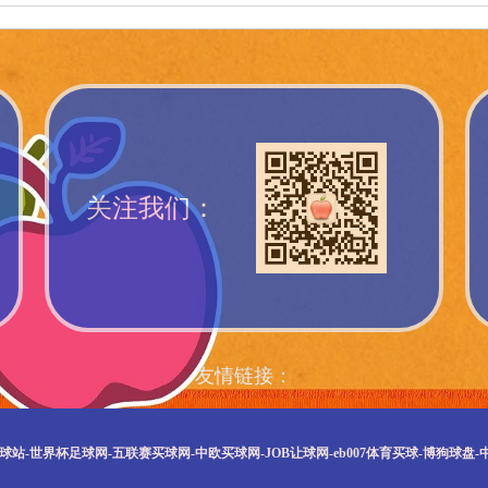
关注我们：
友情链接：
球站-世界杯足球网-五联赛买球网-中欧买球网-JOB让球网-eb007体育买球-博狗球盘