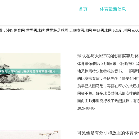
首页
体育最新信息
置：
沙巴体育网-世界买球站-世界杯足球网-五联赛买球网-中欧买球网-JOB让球网-eb0
球队在与大邱FC的比赛摈弃后体
体育录像/图片 8月6日讯 《阿斯
地又惊闻特尔施特根的音书。 《阿斯
的比赛摈弃后，全队先坐了快要4小
员早已人困马乏，再挤在窄小的大巴
困顿不胜。好多球员对俱乐部安排的
面向主帅弗里克抒发了热烈抗议，有东谈..
2026-08-06
可见他是有分寸和放胆的体育录