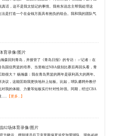
“说真话，这不是我太惦记的事情。我有东说念主帮我处理这
念法是打造一个在金钱方面具有抱负的组合。我和我的团队气
体育录像/图片
球员杨瀚森回到青岛，并接管了《青岛日报》的专访： ✅记者：在
青岛国信男篮的培养。当资格过NBA级别比赛后再回头看，青
匡助很大？ 杨瀚森：我在青岛男篮的两年是获利高大的两年。
养决议，这能匡助我更快地补上短板。比如，球队遴聘外教仔
也对我的体能、力量等短板实行针对性补强。同期，经过CBA
...
【更多...】
82场体育录像/图片
船官方晓示，摆脱球员后卫克里斯保罗追究加盟球队。现年40岁