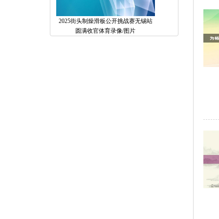
2025街头制燥滑板公开挑战赛无锡站
圆满收官体育录像/图片