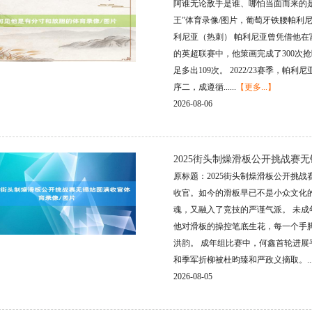
阿谁无论敌手是谁、哪怕当面而来的
王”体育录像/图片，葡萄牙铁腰帕利
利尼亚（热刺） 帕利尼亚曾凭借他在富
的英超联赛中，他策画完成了300次
足多出109次。 2022/23赛季，帕
序二，成遵循......
【更多...】
2026-08-06
2025街头制燥滑板公开挑战赛
原标题：2025街头制燥滑板公开挑战
收官。如今的滑板早已不是小众文化
魂，又融入了竞技的严谨气派。 未成
他对滑板的操控笔底生花，每一个手
洪韵。 成年组比赛中，何鑫首轮进展
和季军折柳被杜昀臻和严政义摘取。....
2026-08-05