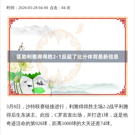
时间：2026-05-28 04:00
点击：84 次
3月8日，沙特联赛链接进行，利雅得得胜主场2-2战平利雅
得后生东谈主。此役，C罗首发出场，并打进1球，这是他
奇迹活命的第926球，距离1000球的大关还差74球。