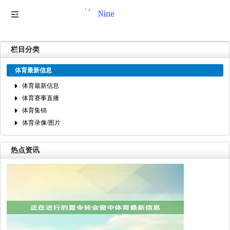
栏目分类
体育最新信息
体育最新信息
体育赛事直播
体育集锦
体育录像/图片
热点资讯