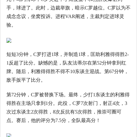
手，球进了。此时，边裁举旗，暗示C罗越位。C罗以为不
成念念议，坐窝投诉。进程VAR阐述，主裁判定进球灵
验。
短短3分钟，C罗打进1球，并制造1球，匡助利雅得得胜2-
1反超了比分。缺憾的是，队友法蒂尔在第52分钟拿到红
牌。随后，利雅得得胜不得不10东谈主迎战。第67分钟，
敌手扳平了比分。
第72分钟，C罗被替换下场。最终，少打1东谈主的利雅得
得胜在主场只拿到1分。此役，C罗7次射门，射正4次，3
次过东谈主2次得胜，8次反抗有5次得胜，推崇可圈可
点。赛后，他的评分为7.5分，全队最高分！