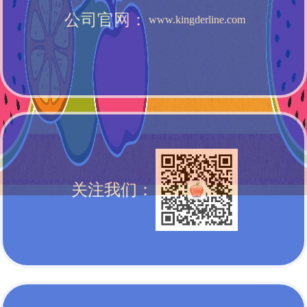
公司官网：
www.kingderline.com
关注我们：