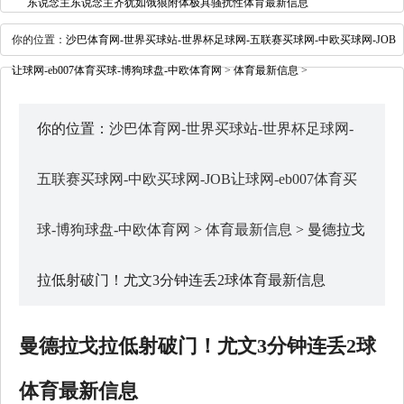
东说念主东说念主齐犹如饿狼附体极具骚扰性体育最新信息
你的位置：
沙巴体育网-世界买球站-世界杯足球网-五联赛买球网-中欧买球网-JOB
让球网-eb007体育买球-博狗球盘-中欧体育网
>
体育最新信息
>
你的位置：
沙巴体育网-世界买球站-世界杯足球网-
五联赛买球网-中欧买球网-JOB让球网-eb007体育买
球-博狗球盘-中欧体育网
>
体育最新信息
> 曼德拉戈
拉低射破门！尤文3分钟连丢2球体育最新信息
曼德拉戈拉低射破门！尤文3分钟连丢2球
体育最新信息