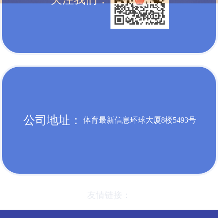
公司地址：
体育最新信息环球大厦8楼5493号
友情链接：