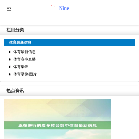
栏目分类
体育最新信息
体育最新信息
体育赛事直播
体育集锦
体育录像/图片
热点资讯