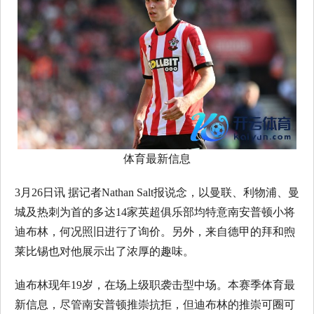
体育最新信息
3月26日讯 据记者Nathan Salt报说念，以曼联、利物浦、曼
城及热刺为首的多达14家英超俱乐部均特意南安普顿小将
迪布林，何况照旧进行了询价。另外，来自德甲的拜和煦
莱比锡也对他展示出了浓厚的趣味。
迪布林现年19岁，在场上级职袭击型中场。本赛季体育最
新信息，尽管南安普顿推崇抗拒，但迪布林的推崇可圈可