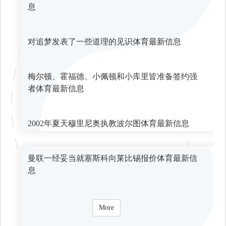
息
对追梦发表了一些道理的见识体育最新信息
梅尔顿、霍福德、小佩顿和小库里皆准备签约强
者体育最新信息
2002年夏天穆里尼奥执教波尔图体育最新信息
曼联一经妥当就塞斯科向莱比锡报价体育最新信
息
More