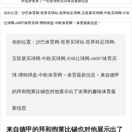
对追梦发表了一些道理的见识体育最新信息
你的位置：
沙巴体育网-世界买球站-世界杯足球网-五联赛买球网-中欧买球网-JOB
让球网-eb007体育买球-博狗球盘-中欧体育网
>
体育最新信息
>
你的位置：
沙巴体育网-世界买球站-世界杯足球网-
五联赛买球网-中欧买球网-JOB让球网-eb007体育买
球-博狗球盘-中欧体育网
>
体育最新信息
> 来自德甲
的拜和煦莱比锡也对他展示出了浓厚的趣味体育最
新信息
来自德甲的拜和煦莱比锡也对他展示出了