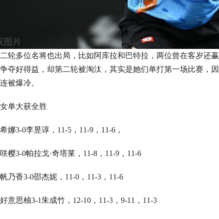
二轮多位名将也出局，比如阿库拉和巴特拉，两位曾在客岁还赢
争夺好得益，却第二轮被淘汰，其实是她们单打第一场比赛，因
连被爆冷。
女单大获全胜
希娜3-0李昱谆，11-5，11-9，11-6，
咲樱3-0帕拉戈·奇塔莱，11-8，11-9，11-6
帆乃香3-0邵杰妮，11-0，11-3，11-6
意思柚3-1朱成竹，12-10，11-3，9-11，11-3