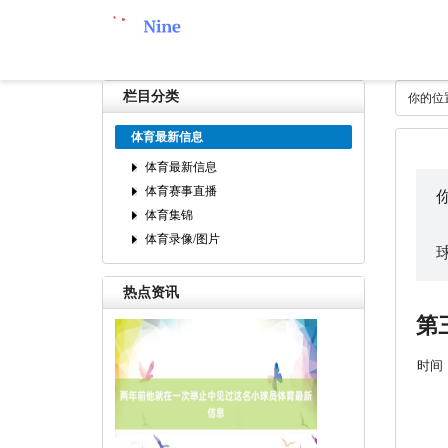
栏目分类
你的位
体育最新信息
体育最新信息
体育赛事直播
体育集锦
体育录像/图片
热点资讯
第
时间：2