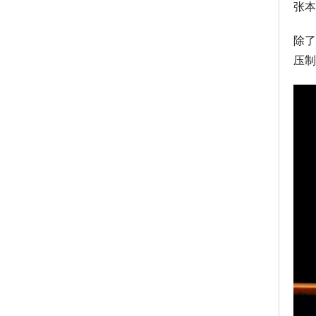
张本
除了
压制