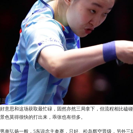
好意思和这场获取最忙碌，固然亦然三局拿下，但流程相比磕碰
景色莫得很快的打出来，乖张也有些多。
男单弘扬一般，5东说念主参赛，只好、松岛辉空晋级，另外三