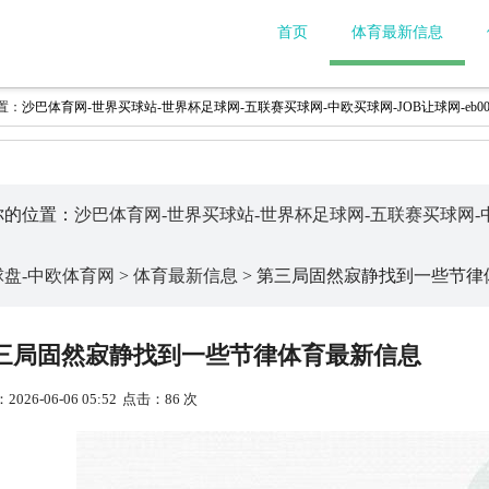
首页
体育最新信息
置：
沙巴体育网-世界买球站-世界杯足球网-五联赛买球网-中欧买球网-JOB让球网-eb0
你的位置：
沙巴体育网-世界买球站-世界杯足球网-五联赛买球网-中欧
球盘-中欧体育网
>
体育最新信息
> 第三局固然寂静找到一些节律
三局固然寂静找到一些节律体育最新信息
026-06-06 05:52
点击：86 次