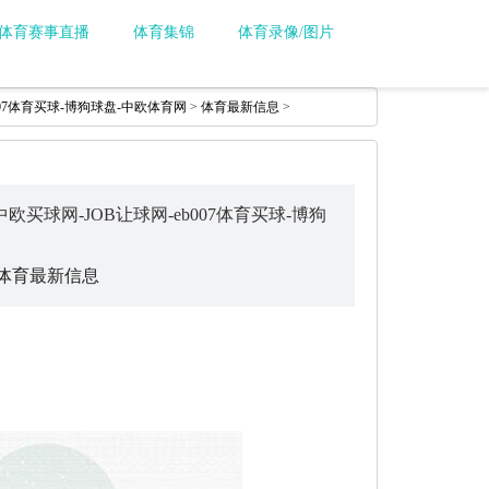
体育赛事直播
体育集锦
体育录像/图片
07体育买球-博狗球盘-中欧体育网
>
体育最新信息
>
买球网-JOB让球网-eb007体育买球-博狗
体育最新信息