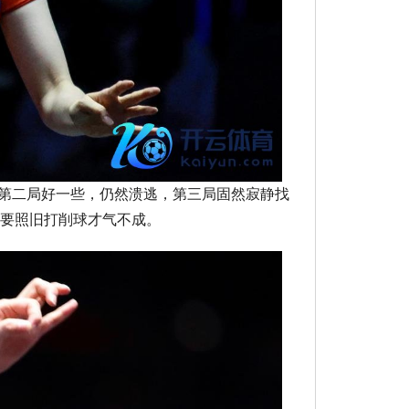
，第二局好一些，仍然溃逃，第三局固然寂静找
要照旧打削球才气不成。