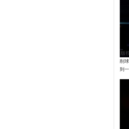
削球
到一