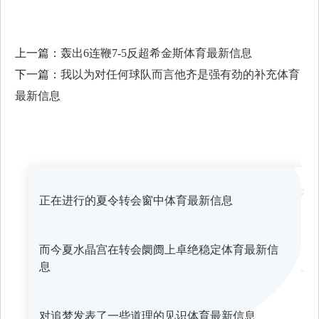
上一篇：
轰出6连鞭7-5反超希金斯体育最新信息
下一篇：
我以为对任何球队而言他齐是强有劲的补充体育
最新信息
正在进行的夏令转会窗中体育最新信息
而今夏水晶宫在转会阛阓上卓绝稳定体育最新信
息
对追梦发表了一些道理的见识体育最新信息