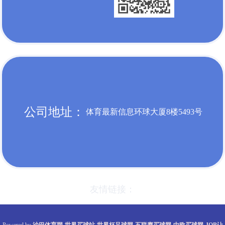
公司地址：
体育最新信息环球大厦8楼5493号
友情链接：