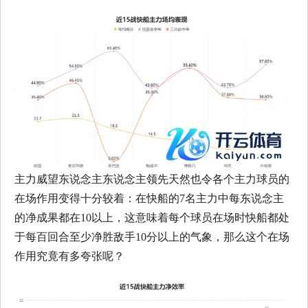
主力威望东说念主东说念主领先天然也令各个主力球员的
在场作用变得十分较着：在快船的7名主力中每东说念主
的净成果都在10以上，这意味着每个球员在场时快船都处
于每百回合至少净胜敌手10分以上的气象，那么这个在场
作用究竟有多夸张呢？