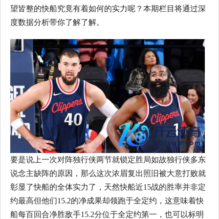
望皆整的快船究竟有着如何的实力呢？本期栏目将通过深
度数据分析带你了解了解。
要是说上一次对阵独行侠两节就锁定胜局如故独行侠多东
说念主缺阵的原因，那么这次浓眉复出照旧被大意打败就
彰显了快船的全体实力了，天然快船近15战的胜率并非定
约最高但他们15.2的净成果却领跑于全定约，这意味着快
船每百回合净胜敌手15.2分位于全定约第一，也可以标明