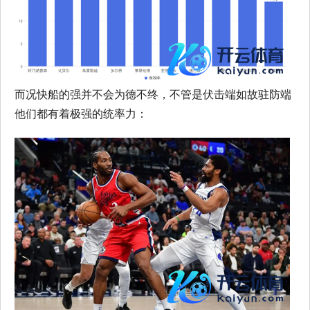
而况快船的强并不会为德不终，不管是伏击端如故驻防端
他们都有着极强的统率力：