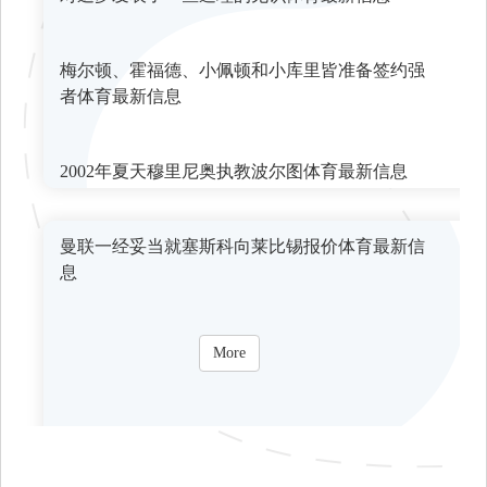
梅尔顿、霍福德、小佩顿和小库里皆准备签约强
者体育最新信息
2002年夏天穆里尼奥执教波尔图体育最新信息
曼联一经妥当就塞斯科向莱比锡报价体育最新信
息
More