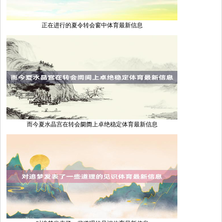
正在进行的夏令转会窗中体育最新信息
而今夏水晶宫在转会阛阓上卓绝稳定体育最新信息