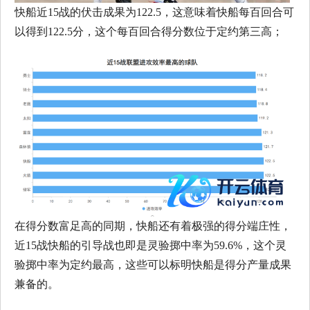
快船近15战的伏击成果为122.5，这意味着快船每百回合可
以得到122.5分，这个每百回合得分数位于定约第三高；
在得分数富足高的同期，快船还有着极强的得分端庄性，
近15战快船的引导战也即是灵验掷中率为59.6%，这个灵
验掷中率为定约最高，这些可以标明快船是得分产量成果
兼备的。