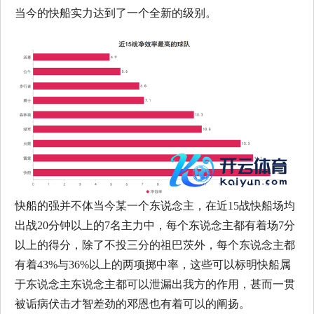
当今的快船实力达到了一个全新的级别。
快船的强并不体当今某一个东说念主，在近15战快船场均
出战20分钟以上的7名主力中，每个东说念主都有着场7分
以上的得分，除了不投三分的祖巴茨外，每个东说念主都
有着43%与36%以上的两项掷中率，这些可以标明快船属
于东说念主东说念主都可以泄漏出我方的作用，甚而一贯
被诟病伏击才智差劲的邓恩也有着可以的阐扬。