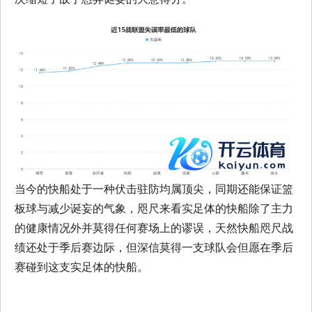
当今的快船处于一种伏击驻防均属顶尖，同期还能保证篮
板球与减少诞妄的气象，咫尺来看实足体的快船除了主力
的健康情况外并莫得任何赛场上的谬误，天然快船咫尺战
绩还处于季后赛边际，但深信莫得一支球队会但愿在季后
赛碰到这支实足体的快船。