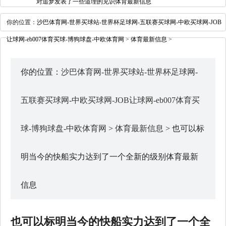
对追梦发表了一些道理的见识体育最新信息
你的位置：
沙巴体育网-世界买球站-世界杯足球网-五联赛买球网-中欧买球网-JOB
让球网-eb007体育买球-博狗球盘-中欧体育网
>
体育最新信息
>
你的位置：
沙巴体育网-世界买球站-世界杯足球网-
五联赛买球网-中欧买球网-JOB让球网-eb007体育买
球-博狗球盘-中欧体育网
>
体育最新信息
> 也可以标
明当今的快船实力达到了一个全新的级别体育最新
信息
也可以标明当今的快船实力达到了一个全