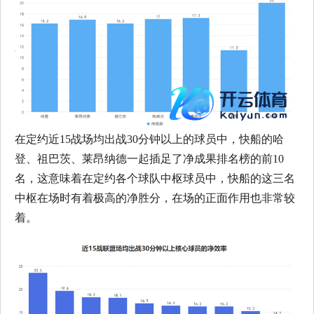
在定约近15战场均出战30分钟以上的球员中，快船的哈
登、祖巴茨、莱昂纳德一起插足了净成果排名榜的前10
名，这意味着在定约各个球队中枢球员中，快船的这三名
中枢在场时有着极高的净胜分，在场的正面作用也非常较
着。