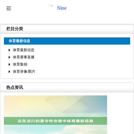
栏目分类
体育最新信息
体育最新信息
体育赛事直播
体育集锦
体育录像/图片
热点资讯